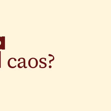
a
caos?
l