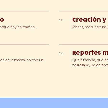
do
Creación y
02
porque hoy es martes,
Placas, reels, carruse
Reportes 
04
z de la marca, no con un
Qué funcionó, qué n
castellano, no en mét