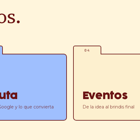
os.
04
uta
Eventos
oogle y lo que convierta
De la idea al brindis final