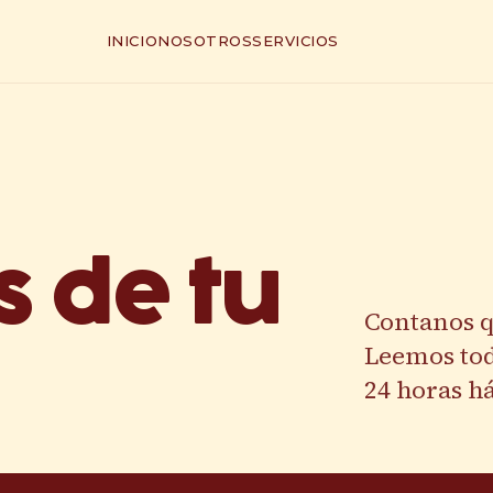
INICIO
NOSOTROS
SERVICIOS
 de tu
Contanos q
Leemos to
24 horas há